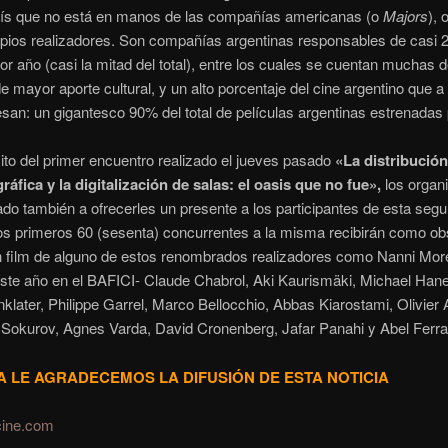
aís que no está en manos de las compañías americanas (o
Majors
), 
pios realizadores. Son compañías argentinas responsables de casi 
or año (casi la mitad del total), entre los cuales se cuentan muchas d
de mayor aporte cultural, y un alto porcentaje del cine argentino que a
resan: un gigantesco 90% del total de películas argentinas estrenadas
ito del primer encuentro realizado el jueves pasado
«La distribució
áfica y la digitalización de salas: el oasis que no fue»,
los organ
do también a ofrecerles un presente a los participantes de esta seg
os primeros 60 (sesenta) concurrentes a la misma recibirán como o
 film de alguno de estos renombrados realizadores como Nanni More
ste año en el BAFICI- Claude Chabrol, Aki Kaurismäki, Michael Han
nklater, Philippe Garrel, Marco Bellocchio, Abbas Kiarostami, Olivier
Sokurov, Agnes Varda, David Cronenberg, Jafar Panahi y Abel Ferra
A LE AGRADECEMOS LA DIFUSIÓN DE ESTA NOTICIA
cine.com