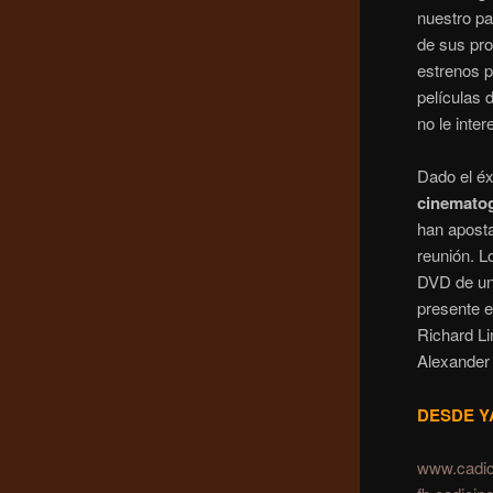
nuestro p
de sus pro
estrenos p
películas 
no le inte
Dado el éx
cinematogr
han aposta
reunión. L
DVD de un
presente e
Richard Li
Alexander 
DESDE Y
www.cadi