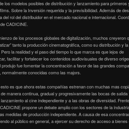
de los modelos posibles de distribución y lanzamiento para primeros 
ilms. Sobre la Inversión requerida y la previsibilidad. Además de des
a del rol del distribuidor en el mercado nacional e internacional. Coor
 de CADICINE.
ienzo de los procesos globales de digitalización, muchos creyeron 
tizar” tanto la producción cinematográfica, como su distribución y la
. Pero la realidad y el paso del tiempo lo que marca es que lejos de
ar, facilitar y fortalecer los contenidos audiovisuales de diverso orige
d produjo fue fomentar la concentración a favor de las grandes comp
, normalmente conocidas como las majors.
de esto es que ahora estas compañías estrenan con muchas mas copi
 de manera continua, gradual y progresivamente las bocas de salida 
 lanzamiento al cine independiente y a las obras de diversidad. Frent
CADICINE propone un debate amplio con los sectores de la industri
 las medidas de producción independiente. A causa de esa concentrac
iendo al público en general, a ejercer su derecho de acceso a bienes 