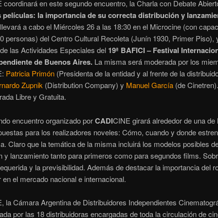
 coordinará en este segundo encuentro, la Charla con Debate Abiert
 películas: la importancia de su correcta distribución y lanzami
levará a cabo el Miércoles 26 a las 18:30 en el Microcine (con capa
 personas) del Centro Cultural Recoleta (Junín 1930, Primer Piso), 
de las Actividades Especiales del
19ª BAFICI – Festival Internacio
pendiente de Buenos Aires.
La misma será moderada por los mie
E:
Patricia Primón
(Presidenta de la entidad y al frente de la distribui
rnardo Zupnik
(Distribution Company) y
Manuel García
(de Cinetren)
rada Libre y Gratuita.
ndo encuentro organizado por
CADI
CINE girará alrededor de una de 
puestas para los realizadores noveles: Cómo, cuando y donde estre
a. Claro que la temática de la misma incluirá los modelos posibles d
ón y lanzamiento tanto para primeros como para segundos films. Sobr
requerida y la previsibilidad. Además de destacar la importancia del ro
or en el mercado nacional e internacional.
, la Cámara Argentina de Distribuidores Independientes Cinematográ
rada por las 18 distribuidoras encargadas de toda la circulación de ci