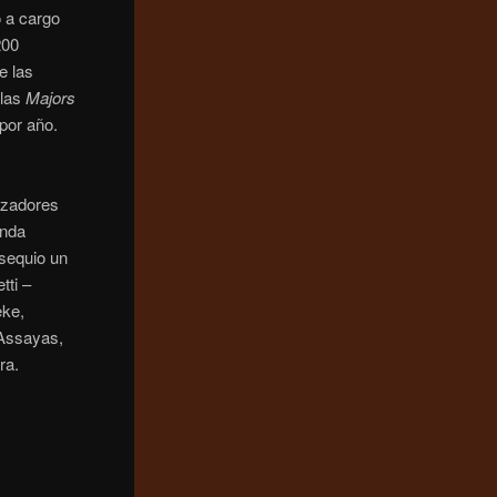
o a cargo
200
e las
 las
Majors
 por año.
n
izadores
unda
bsequio un
tti –
eke,
 Assayas,
ra.