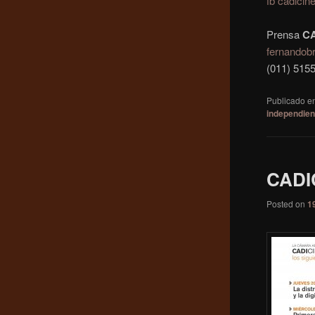
fb cadicin
Prensa
C
fernandob
(011) 515
Publicado e
independien
CADIC
Posted on
1