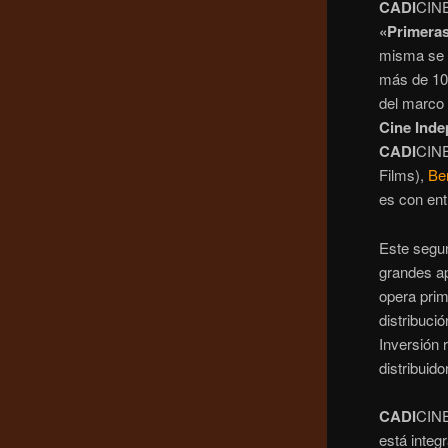
CADI
CINE
«Primeras
misma se l
más de 100
del marco 
Cine Inde
CADI
CIN
Films),
Be
es con ent
Este segu
grandes a
opera prim
distribuci
Inversión 
distribuid
CADI
CINE
está integ