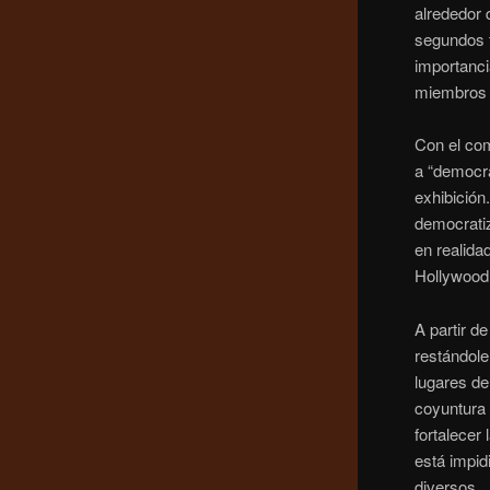
alrededor 
segundos f
importanci
miembros
Con el com
a “democra
exhibición
democratiz
en realida
Hollywood
A partir 
restándole
lugares de
coyuntura 
fortalecer
está impid
diversos.