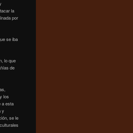
y
tacar la
dinada por
que se iba
n, lo que
añías de
as,
y los
e a esta
a y
ión, se le
culturales