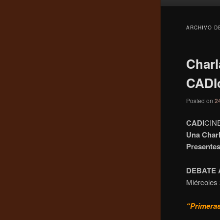
principal
ARCHIVO D
Charl
CADIc
Posted on
2
CADI
CINE
Una Charl
Presentes
DEBATE 
Miércoles 
“Primeras