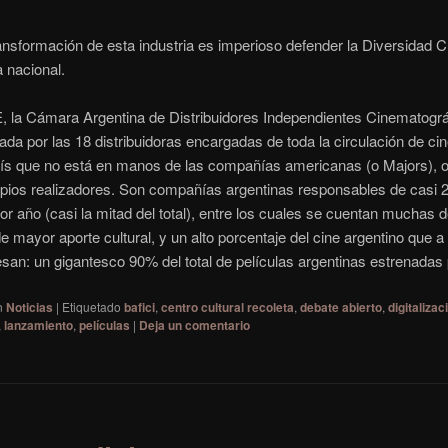
ansformación de esta industria es imperioso defender la Diversidad Cu
a nacional.
 la Cámara Argentina de Distribuidores Independientes Cinematográ
rada por las 18 distribuidoras encargadas de toda la circulación de ci
aís que no está en manos de las compañías americanas (o Majors), o
pios realizadores. Son compañías argentinas responsables de casi 
or año (casi la mitad del total), entre los cuales se cuentan muchas d
de mayor aporte cultural, y un alto porcentaje del cine argentino que a
resan: un gigantesco 90% del total de películas argentinas estrenadas
n
Noticias
|
Etiquetado
bafici
,
centro cultural recoleta
,
debate abierto
,
digitalizac
,
lanzamiento
,
películas
|
Deja un comentario