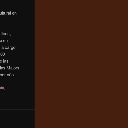
ltural en
ficos,
ne en
 a cargo
200
e las
 las Majors
 por año.
ión
,