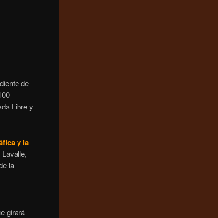
diente de
100
ada Libre y
fica y la
 Lavalle,
de la
e girará