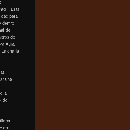
o:
ento»
. Esta
cidad para
y dentro
nal de
mbros de
dora Aura
. La charla
las
nar una
e
e la
l del
ficos,
ne en