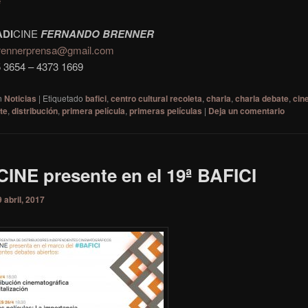
e
ADI
CINE
FERNANDO BRENNER
rennerprensa@gmail.com
5 3654 – 4373 1669
n
Noticias
|
Etiquetado
bafici
,
centro cultural recoleta
,
charla
,
charla debate
,
cin
te
,
distribución
,
primera película
,
primeras películas
|
Deja un comentario
INE presente en el 19ª BAFICI
9 abril, 2017