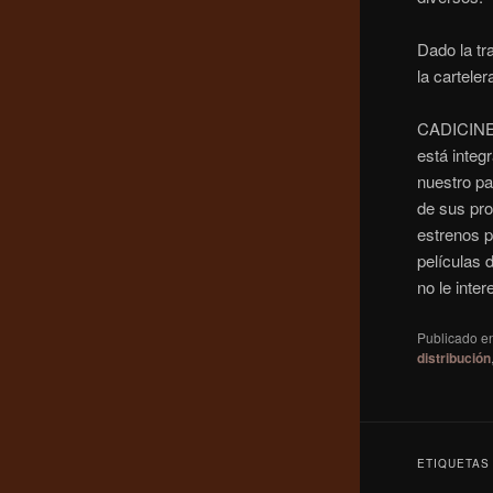
Dado la tr
la carteler
CADICINE,
está integ
nuestro p
de sus pro
estrenos p
películas 
no le inte
Publicado e
distribución
ETIQUETAS