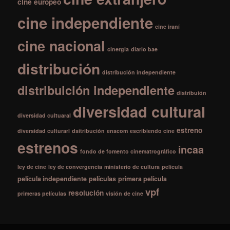
cine europeo
cine independiente
cine iraní
cine nacional
cinergia
diario bae
distribución
distribución independiente
distribuición independiente
distribuión
diversidad cultural
diversidad cultuaral
estreno
diversidad culturarl
dsitribución
enacom
escribiendo cine
estrenos
incaa
fondo de fomento cinematrográfico
ley de cine
ley de convergencia
ministerio de cultura
película
película independiente
películas
primera película
vpf
resolución
primeras películas
visión de cine