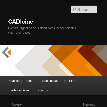
Ir
al
Busca
contenido
principal
CADIcine
Cámara Argentina de Distribuidores Independientes
cinematográficos
Menú
Qué es CADICine
Distribuidoras
Noticias
principal
Redes sociales
Estrenos
Navegación
←
Anterior
Siguiente
→