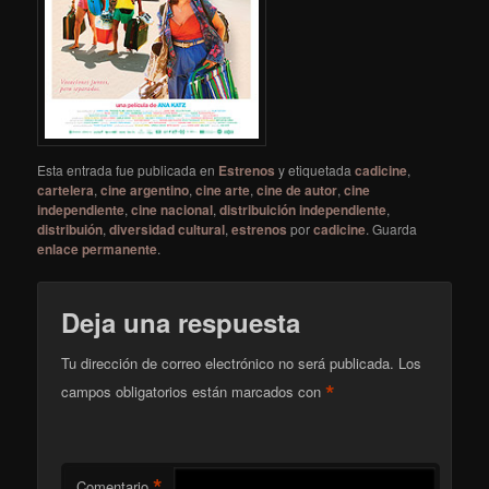
Esta entrada fue publicada en
Estrenos
y etiquetada
cadicine
,
cartelera
,
cine argentino
,
cine arte
,
cine de autor
,
cine
independiente
,
cine nacional
,
distribuición independiente
,
distribuión
,
diversidad cultural
,
estrenos
por
cadicine
. Guarda
enlace permanente
.
Deja una respuesta
Tu dirección de correo electrónico no será publicada.
Los
*
campos obligatorios están marcados con
*
Comentario