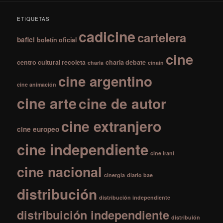
ETIQUETAS
cadicine
cartelera
bafici
boletín oficial
cine
centro cultural recoleta
charla debate
charla
cinain
cine argentino
cine animación
cine arte
cine de autor
cine extranjero
cine europeo
cine independiente
cine iraní
cine nacional
cinergia
diario bae
distribución
distribución independiente
distribuición independiente
distribuión