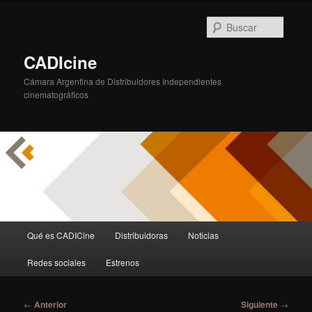
Ir
al
Busca
contenido
principal
CADIcine
Cámara Argentina de Distribuidores Independientes
cinematográficos
Menú
Qué es CADICine
Distribuidoras
Noticias
principal
Redes sociales
Estrenos
Navegación
←
Anterior
Siguiente
→