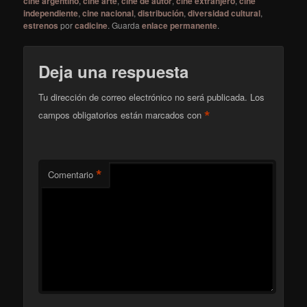
cine argentino
,
cine arte
,
cine de autor
,
cine extranjero
,
cine
independiente
,
cine nacional
,
distribución
,
diversidad cultural
,
estrenos
por
cadicine
. Guarda
enlace permanente
.
Deja una respuesta
Tu dirección de correo electrónico no será publicada.
Los
*
campos obligatorios están marcados con
*
Comentario