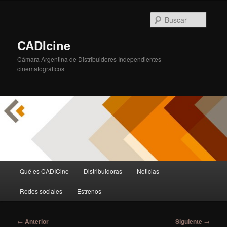
Ir
al
Busca
contenido
principal
CADIcine
Cámara Argentina de Distribuidores Independientes
cinematográficos
Menú
Qué es CADICine
Distribuidoras
Noticias
principal
Redes sociales
Estrenos
Navegación
←
Anterior
Siguiente
→