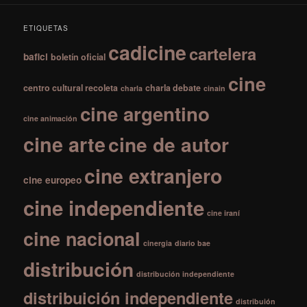
ETIQUETAS
cadicine
cartelera
bafici
boletín oficial
cine
centro cultural recoleta
charla debate
charla
cinain
cine argentino
cine animación
cine arte
cine de autor
cine extranjero
cine europeo
cine independiente
cine iraní
cine nacional
cinergia
diario bae
distribución
distribución independiente
distribuición independiente
distribuión