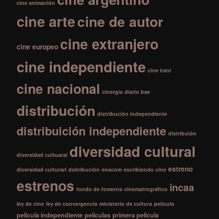
cine animación
cine arte
cine de autor
cine extranjero
cine europeo
cine independiente
cine iraní
cine nacional
cinergia
diario bae
distribución
distribución independiente
distribuición independiente
distribuión
diversidad cultural
diversidad cultuaral
estreno
diversidad culturarl
dsitribución
enacom
escribiendo cine
estrenos
incaa
fondo de fomento cinematrográfico
ley de cine
ley de convergencia
ministerio de cultura
película
película independiente
películas
primera película