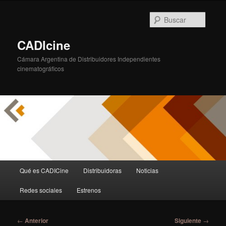
Ir
al
Busca
contenido
principal
CADIcine
Cámara Argentina de Distribuidores Independientes
cinematográficos
Menú
Qué es CADICine
Distribuidoras
Noticias
principal
Redes sociales
Estrenos
Navegación
←
Anterior
Siguiente
→