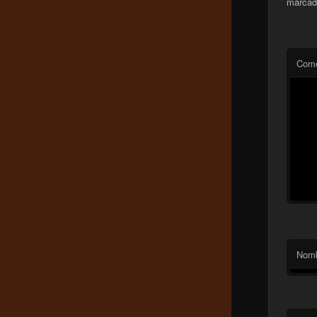
marcad
Come
Nom