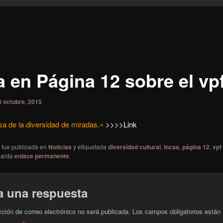
ón
a en Página 12 sobre el vp
8 octubre, 2015
a de la diversidad de miradas.»
>>>>Link
a fue publicada en
Noticias
y etiquetada
diversidad cultural
,
incaa
,
página 12
,
vpf
uarda
enlace permanente
.
a una respuesta
cción de correo electrónico no será publicada.
Los campos obligatorios están