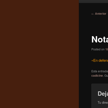
principal
Navegaci
←
Anterior
de
entradas
Not
Posted on
1
«En defens
Esta entrad
cadicine
. G
Dej
Tu dire