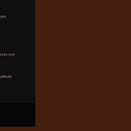
rgia
iendo cine
elícula