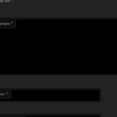
*
os con
*
ntario
*
bre