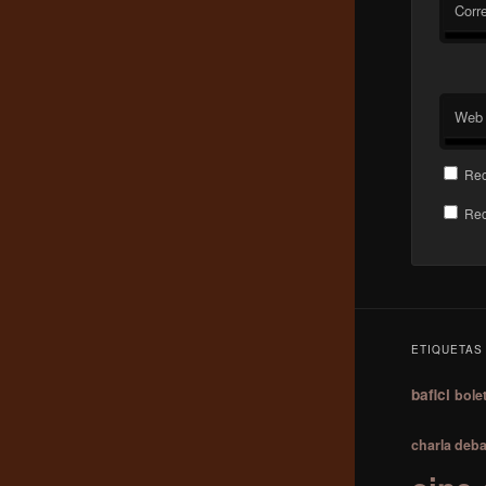
Corre
Web
Rec
Rec
ETIQUETAS
bafici
bolet
charla deba