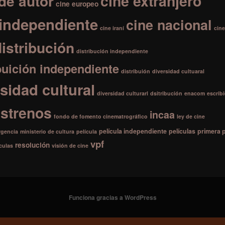
de autor
cine extranjero
cine europeo
 independiente
cine nacional
cine iraní
cine
distribución
distribución independiente
buición independiente
distribuión
diversidad cultuaral
sidad cultural
diversidad culturarl
dsitribución
enacom
escrib
estrenos
incaa
fondo de fomento cinematrográfico
ley de cine
película independiente
películas
primera p
rgencia
ministerio de cultura
película
vpf
resolución
ículas
visión de cine
Funciona gracias a WordPress