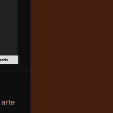
a
 arte