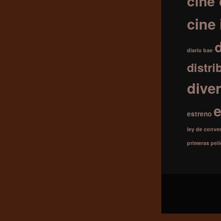
cine 
cine
diario bae
distri
diver
estreno
ley de conve
primeras pel