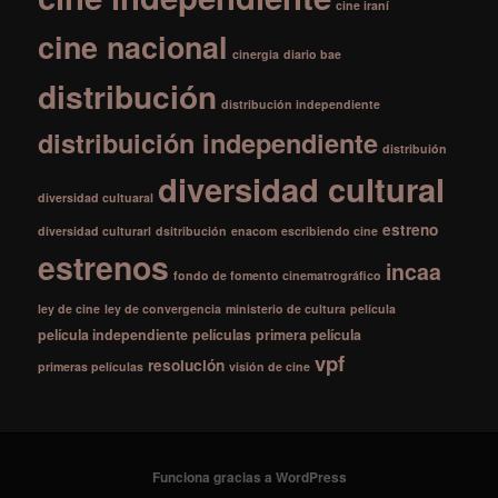
cine iraní
cine nacional
cinergia
diario bae
distribución
distribución independiente
distribuición independiente
distribuión
diversidad cultural
diversidad cultuaral
estreno
diversidad culturarl
dsitribución
enacom
escribiendo cine
estrenos
incaa
fondo de fomento cinematrográfico
ley de cine
ley de convergencia
ministerio de cultura
película
película independiente
películas
primera película
vpf
resolución
primeras películas
visión de cine
Funciona gracias a WordPress