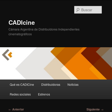
Ir
al
Busca
contenido
principal
CADIcine
Cámara Argentina de Distribuidores Independientes
cinematográficos
Menú
Qué es CADICine
Distribuidoras
Noticias
principal
Redes sociales
Estrenos
Navegación
←
Anterior
Siguiente
→